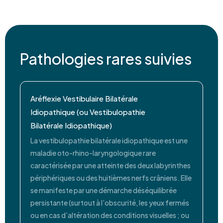
Pathologies rares suivies
Aréflexie Vestibulaire Bilatérale
Idiopathique (ou Vestibulopathie
Bilatérale Idiopathique)
La vestibulopathie bilatérale idiopathique est une
maladie oto-rhino-laryngologique rare
caractérisée par une atteinte des deux labyrinthes
périphériques ou des huitièmes nerfs crâniens. Elle
se manifeste par une démarche déséquilibrée
persistante (surtout à l’obscurité, les yeux fermés
ou en cas d’altération des conditions visuelles ; ou