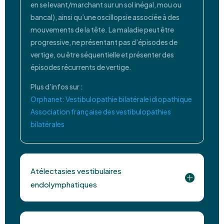
en se levant/marchant sur un sol inégal, mou ou
bancal), ainsi qu’une oscillopsie associée à des
mouvements de la tête. La maladie peut être
progressive, ne présentant pas d’épisodes de
vertige, ou être séquentielle et présenter des
épisodes récurrents de vertige.
Plus d’infos sur :
Orphanet: Vestibulopathie bilatérale idiopathique
Association française des vestibulopathies
bilatérales
Atélectasies vestibulaires
endolymphatiques